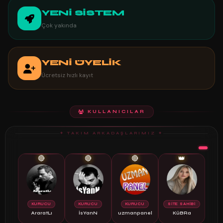
YENİ SİSTEM
Çok yakında
YENİ ÜYELİK
Ücretsiz hızlı kayıt
KULLANICILAR
✦ TAKIM ARKADAŞLARIMIZ ✦
🔴
🔴
🔴
👑
KURUCU
KURUCU
KURUCU
SİTE SAHİBİ
AraratLı
İsYanN
uzmanpanel
KüBRa