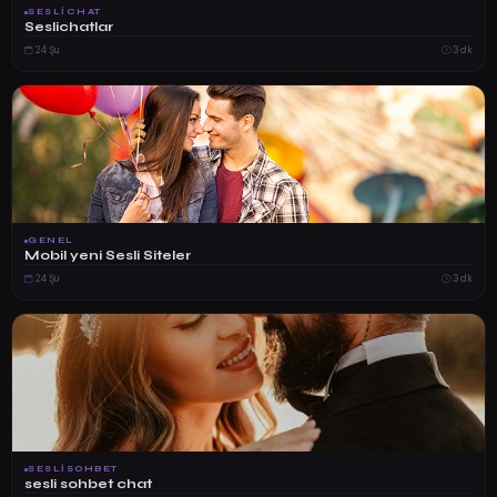
SESLICHAT
Seslichatlar
24 Şu
3 dk
GENEL
Mobil yeni Sesli Siteler
24 Şu
3 dk
SESLISOHBET
sesli sohbet chat