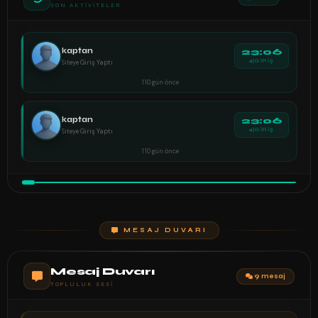
SON AKTIVITELER
kaptan
23:06
Siteye Giriş Yaptı
GİRİŞ
110 gün önce
kaptan
23:06
Siteye Giriş Yaptı
GİRİŞ
110 gün önce
MESAJ DUVARI
Mesaj Duvarı
9 mesaj
TOPLULUK SESI