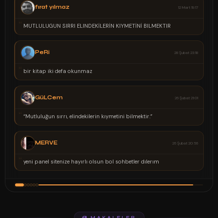
ELiF
02 Şubat 00:37
“
Yine Yeniden Sizlerle Devam Ediyoruz
MeD
02 Şubat 00:30
“
Gerçek Güzellik Kalptedir Anlayana
BaDe
02 Şubat 00:25
“
Boş Yapma Hadi Chat Yap
KüBRa
SİTE SAHİBİ
02 Şubat 00:21
“
Herkes Burada Sen Nerdesin...
MAKALELER