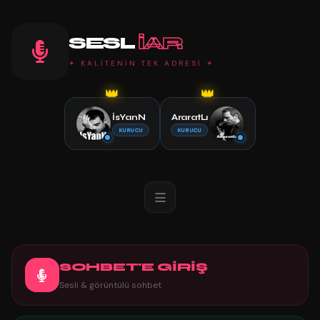
SESL
IAR
✦ KALİTENİN TEK ADRESİ ✦
👑
👑
İsYanN
AraratLı
KURUCU
KURUCU
SOHBET'E GİRİŞ
Sesli & görüntülü sohbet