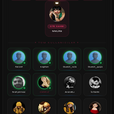
👑
SİTE SAHİBİ
MeLiKe
✦ TÜM KULLANICILAR ✦
farzet
kaptan
Guest_1272
Guest_5290
fırat yılmaz
CANKIZ
AraratLı
İsYanN