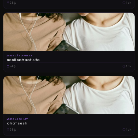
24 Şu
4 dk
SESLISOHBET
sesli sohbet site
24 Şu
4 dk
SESLICHAT
chat sesli
24 Şu
4 dk