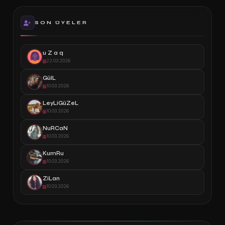
SON ÜYELER
u Z a q
22.03.2026
GülL
10.03.2026
LeyLiGüZeL
10.03.2026
NuRCaN
10.03.2026
KumRu
10.03.2026
ZiLan
10.03.2026