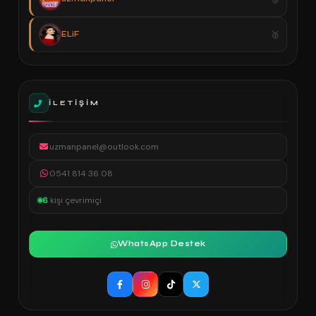
ELiF
İLETIŞIM
uzmanpanel@outlook.com
0541 814 36 08
6
kişi çevrimiçi
WhatsApp Destek