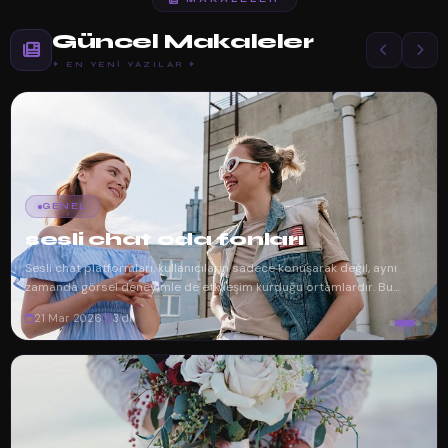
Güncel Makaleler
✦ EN YENI YAZILAR ✦
GENEL
sesli chat oda fonları
Sesli chat platformları, kullanıcıların sadece konuşarak değil, aynı
zamanda görsel deneyimle de etkileşim kurduğu ortamlardır. Bu
platformlarda ço...
21 Mar 2026
3 dk