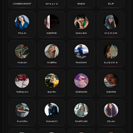
UNBEKANNT
M e y r a
BaDe
ELiF
PeLin
MERVE
MeLiKe
H ü Z ü N
Hasan
KüBRa
NeDeN
A y ß ü K e
YaRaLim
ßerfin
SüRGüN
SäHRä
KumRu
SavasCi
NuRCaN
ZiLan