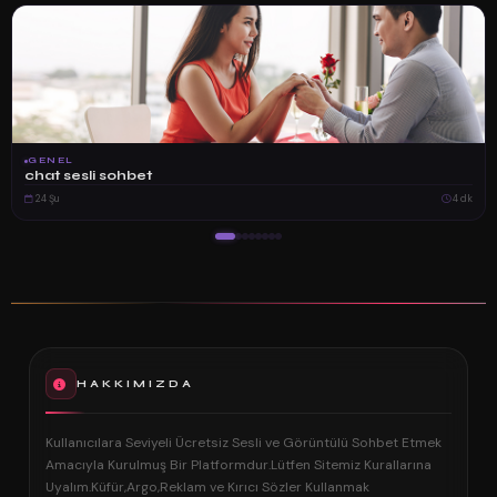
GENEL
chat sesli sohbet
24 Şu
4 dk
HAKKIMIZDA
Kullanıcılara Seviyeli Ücretsiz Sesli ve Görüntülü Sohbet Etmek
Amacıyla Kurulmuş Bir Platformdur.Lütfen Sitemiz Kurallarına
Uyalım.Küfür,Argo,Reklam ve Kırıcı Sözler Kullanmak