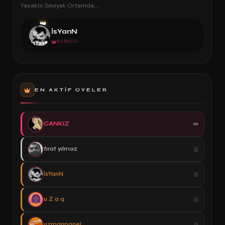
Yasaktır.Seviyeli Ortamda ...
👑
İsYanN
KURUCU
EN AKTIF ÜYELER
CANKIZ
fırat yılmaz
İsYanN
u Z a q
uzmanpanel