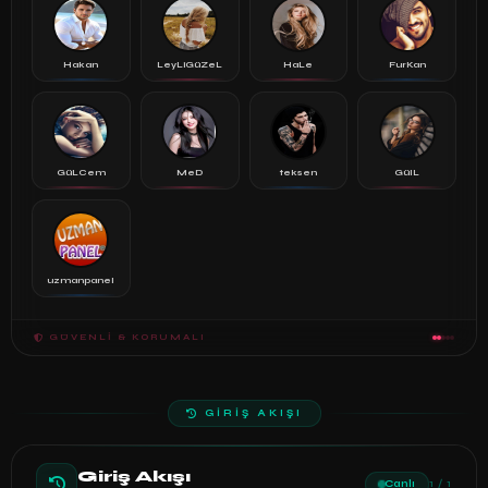
Hakan
LeyLiGüZeL
HaLe
FurKan
GüLCem
MeD
teksen
GülL
uzmanpanel
GÜVENLI & KORUMALI
GİRİŞ AKIŞI
Giriş Akışı
Canlı
1 / 1