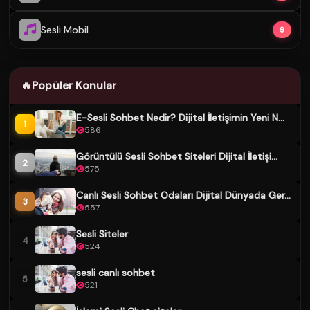
Sesli Mobil
9
🔥
Popüler Konular
E-Sesli Sohbet Nedir? Dijital İletişimin Yeni N...
1
586
Görüntülü Sesli Sohbet Siteleri Dijital İletişi...
2
575
Canlı Sesli Sohbet Odaları Dijital Dünyada Ger...
3
557
Sesli Siteler
4
524
sesli canlı sohbet
5
521