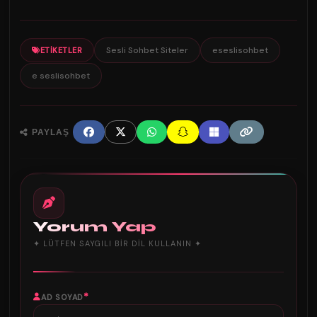
Sesli Sohbet Siteler
eseslisohbet
ETIKETLER
e seslisohbet
PAYLAŞ
Yorum Yap
✦ LÜTFEN SAYGILI BIR DIL KULLANIN ✦
*
AD SOYAD