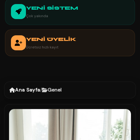
YENİ SİSTEM
Çok yakında
YENİ ÜYELİK
Ücretsiz hızlı kayıt
Ana Sayfa
/
Genel