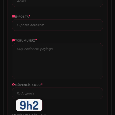
*
E-POSTA
*
YORUMUNUZ
*
GÜVENLIK KODU
YENILEMEK IÇIN TIKLA