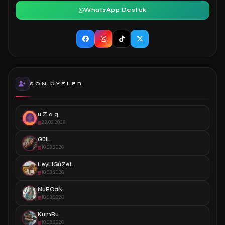
WhatsApp Destek
SON ÜYELER
u Z a q
22.03.2026
GülL
10.03.2026
LeyLiGüZeL
10.03.2026
NuRCaN
10.03.2026
KumRu
10.03.2026