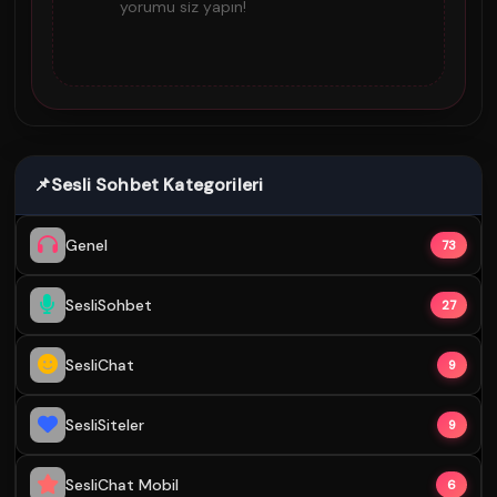
yorumu siz yapın!
📌
Sesli Sohbet Kategorileri
Genel
73
SesliSohbet
27
SesliChat
9
SesliSiteler
9
SesliChat Mobil
6