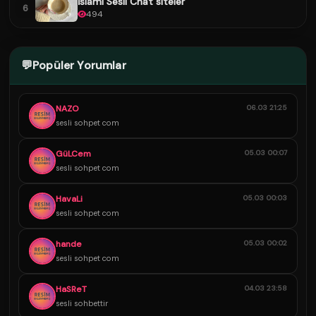
İslami Sesli Chat siteler
6
494
💬
Popüler Yorumlar
NAZO
06.03 21:25
sesli sohpet com
GüLCem
05.03 00:07
sesli sohpet com
HavaLi
05.03 00:03
sesli sohpet com
hande
05.03 00:02
sesli sohpet com
HaSReT
04.03 23:58
sesli sohbettir