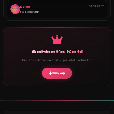
ßengu
04.03 23:57
sesli sohbettir
Sohbet'e Katıl
Binlerce kullanıcıyla sesli & görüntülü sohbet et
Giriş Yap