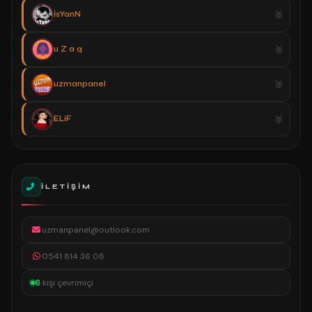
İsYanN
u Z a q
uzmanpanel
ELiF
İLETIŞIM
uzmanpanel@outlook.com
0541 814 36 08
6
kişi çevrimiçi