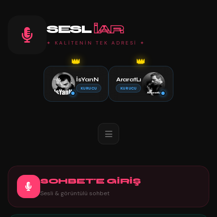
SESL
IAR
✦ KALİTENİN TEK ADRESİ ✦
👑
👑
İsYanN
AraratLı
KURUCU
KURUCU
SOHBET'E GİRİŞ
Sesli & görüntülü sohbet