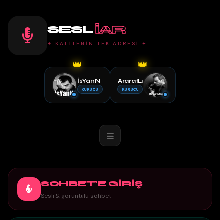
SESL
IAR
✦ KALİTENİN TEK ADRESİ ✦
👑
👑
İsYanN
AraratLı
KURUCU
KURUCU
SOHBET'E GİRİŞ
Sesli & görüntülü sohbet