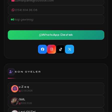
uzmanpanel@outlook.com
0541 814 36 08
6
kişi çevrimiçi
WhatsApp Destek
SON ÜYELER
u Z a q
22.03.2026
GülL
10.03.2026
LeyLiGüZeL