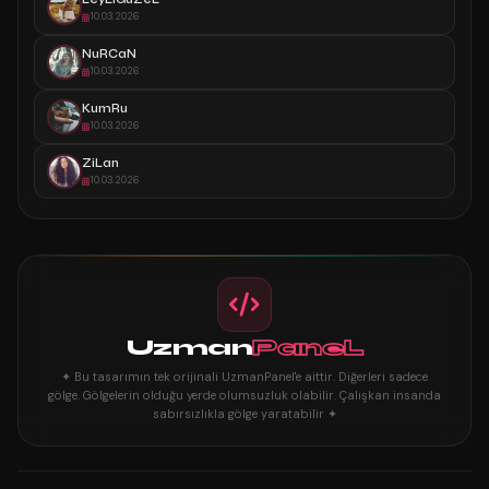
10.03.2026
NuRCaN
10.03.2026
KumRu
10.03.2026
ZiLan
10.03.2026
Uzman
PaneL
✦ Bu tasarımın tek orijinali UzmanPanel'e aittir. Diğerleri sadece
gölge. Gölgelerin olduğu yerde olumsuzluk olabilir. Çalışkan insanda
sabırsızlıkla gölge yaratabilir ✦