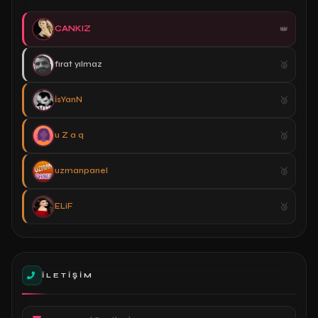
CANKIZ
fırat yılmaz
İsYanN
u Z a q
uzmanpanel
ELiF
İLETIŞIM