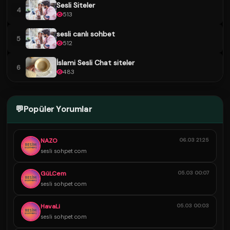
Sesli Siteler
4
513
sesli canlı sohbet
5
512
İslami Sesli Chat siteler
6
483
💬
Popüler Yorumlar
NAZO
06.03 21:25
sesli sohpet com
GüLCem
05.03 00:07
sesli sohpet com
HavaLi
05.03 00:03
sesli sohpet com