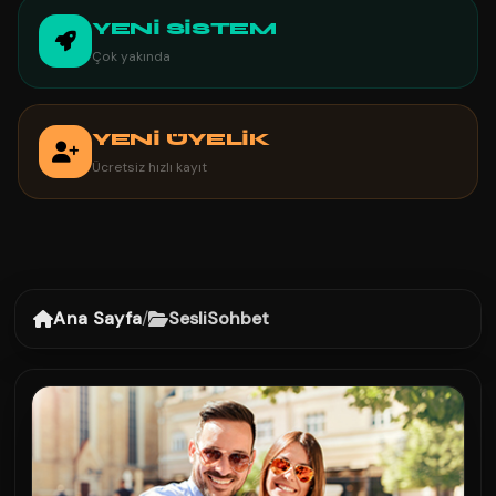
YENİ SİSTEM
Çok yakında
YENİ ÜYELİK
Ücretsiz hızlı kayıt
Ana Sayfa
/
SesliSohbet