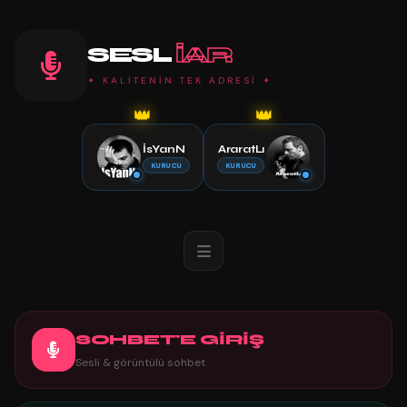
SESL
IAR
✦ KALİTENİN TEK ADRESİ ✦
👑
👑
İsYanN
AraratLı
KURUCU
KURUCU
SOHBET'E GİRİŞ
Sesli & görüntülü sohbet