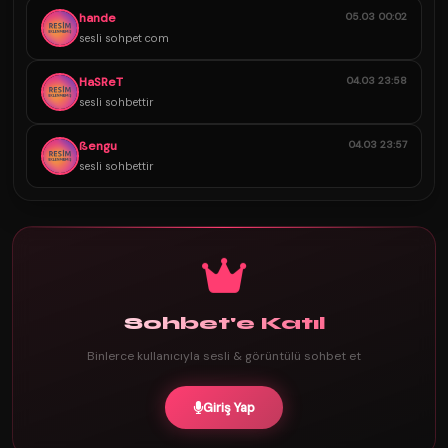
hande
05.03 00:02
sesli sohpet com
HaSReT
04.03 23:58
sesli sohbettir
ßengu
04.03 23:57
sesli sohbettir
Sohbet'e Katıl
Binlerce kullanıcıyla sesli & görüntülü sohbet et
Giriş Yap