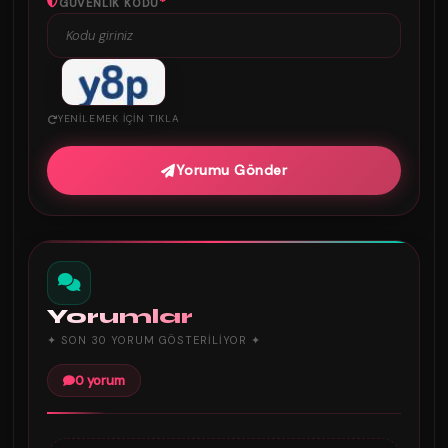
*
GÜVENLIK KODU
YENILEMEK IÇIN TIKLA
Yorumu Gönder
Yorumlar
✦ SON 30 YORUM GÖSTERILIYOR ✦
0 yorum