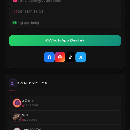
uzmanpanel@outlook.com
0541 814 36 08
6
kişi çevrimiçi
WhatsApp Destek
SON ÜYELER
u Z a q
22.03.2026
GülL
10.03.2026
LeyLiGüZeL