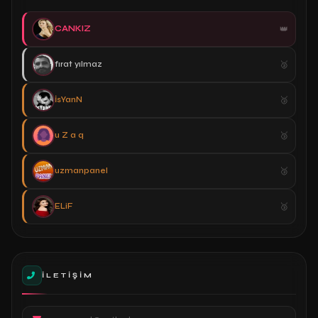
CANKIZ
fırat yılmaz
İsYanN
u Z a q
uzmanpanel
ELiF
İLETIŞIM