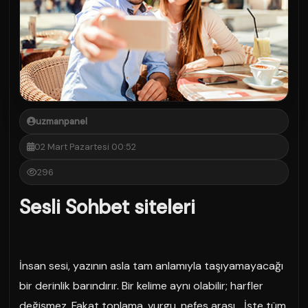
uzmanpanel
02 Mart Pazartesi 00:52
296
Sesli Sohbet siteleri
İnsan sesi, yazının asla tam anlamıyla taşıyamayacağı
bir derinlik barındırır. Bir kelime aynı olabilir; harfler
değişmez. Fakat tonlama, vurgu, nefes arası… İşte tüm