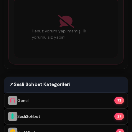
Henüz yorum yapılmamış. İlk
yorumu siz yapın!
📌
Sesli Sohbet Kategorileri
Genel
73
SesliSohbet
27