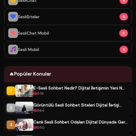
SesliChat
9
SesliSiteler
9
SesliChat Mobil
6
Sesli Mobil
9
🔥
Popüler Konular
E-Sesli Sohbet Nedir? Dijital İletişimin Yeni N...
1
576
Görüntülü Sesli Sohbet Siteleri Dijital İletişi...
2
564
Canlı Sesli Sohbet Odaları Dijital Dünyada Ger...
3
550