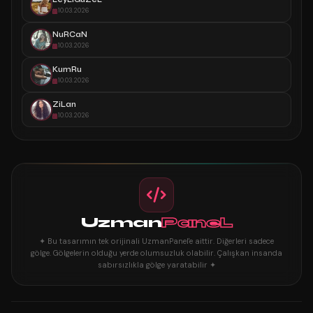
10.03.2026
NuRCaN
10.03.2026
KumRu
10.03.2026
ZiLan
10.03.2026
Uzman
PaneL
✦ Bu tasarımın tek orijinali UzmanPanel'e aittir. Diğerleri sadece
gölge. Gölgelerin olduğu yerde olumsuzluk olabilir. Çalışkan insanda
sabırsızlıkla gölge yaratabilir ✦