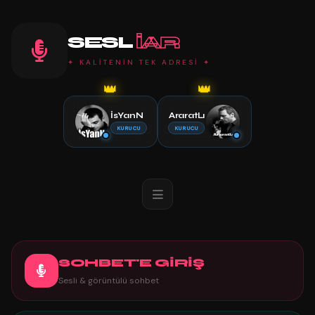
SESL
IAR
✦ KALİTENİN TEK ADRESİ ✦
👑
👑
İsYanN
AraratLı
KURUCU
KURUCU
SOHBET'E GİRİŞ
Sesli & görüntülü sohbet