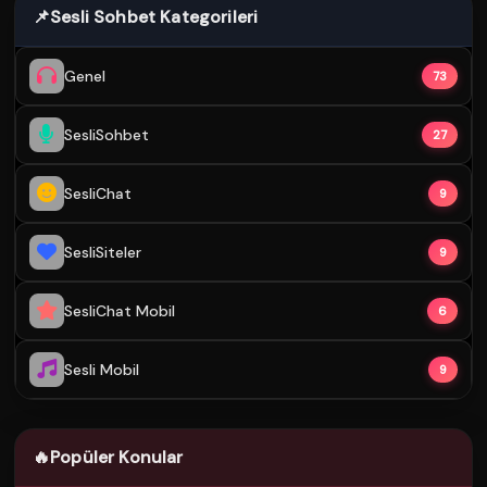
📌
Sesli Sohbet Kategorileri
Genel
73
SesliSohbet
27
SesliChat
9
SesliSiteler
9
SesliChat Mobil
6
Sesli Mobil
9
🔥
Popüler Konular