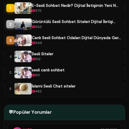
E-Sesli Sohbet Nedir? Dijital İletişimin Yeni N...
1
575
Görüntülü Sesli Sohbet Siteleri Dijital İletişi...
2
563
Canlı Sesli Sohbet Odaları Dijital Dünyada Ger...
3
549
Sesli Siteler
4
512
sesli canlı sohbet
5
511
İslami Sesli Chat siteler
6
482
💬
Popüler Yorumlar