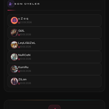
SON ÜYELER
u Z a q
22.03.2026
GülL
10.03.2026
LeyLiGüZeL
10.03.2026
NuRCaN
10.03.2026
KumRu
10.03.2026
ZiLan
10.03.2026