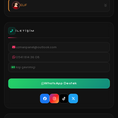
ELiF
İLETIŞIM
uzmanpanel@outlook.com
0541 814 36 08
6
kişi çevrimiçi
WhatsApp Destek