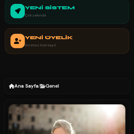
YENİ SİSTEM
Çok yakında
YENİ ÜYELİK
Ücretsiz hızlı kayıt
Ana Sayfa
/
Genel