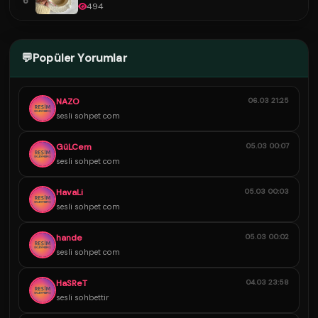
6
494
💬
Popüler Yorumlar
NAZO
06.03 21:25
sesli sohpet com
GüLCem
05.03 00:07
sesli sohpet com
HavaLi
05.03 00:03
sesli sohpet com
hande
05.03 00:02
sesli sohpet com
HaSReT
04.03 23:58
sesli sohbettir