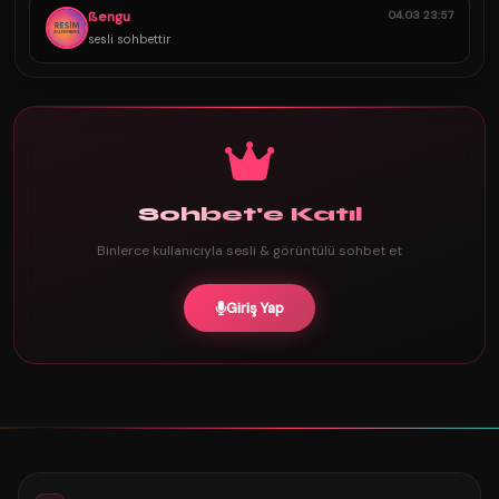
ßengu
04.03 23:57
sesli sohbettir
Sohbet'e Katıl
Binlerce kullanıcıyla sesli & görüntülü sohbet et
Giriş Yap