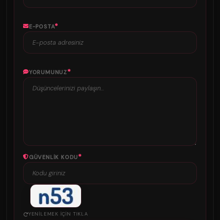
*
E-POSTA
*
YORUMUNUZ
*
GÜVENLIK KODU
YENILEMEK IÇIN TIKLA