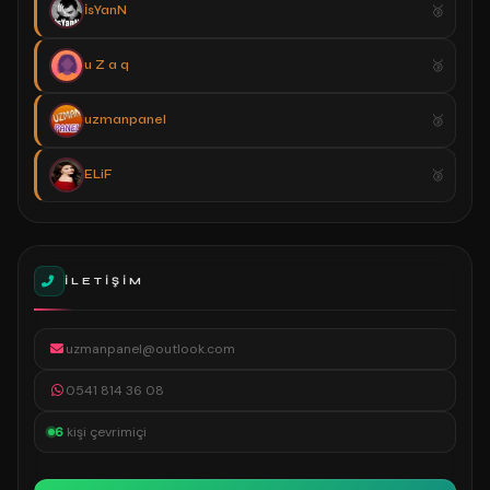
İsYanN
u Z a q
uzmanpanel
ELiF
İLETIŞIM
uzmanpanel@outlook.com
0541 814 36 08
6
kişi çevrimiçi