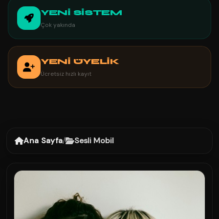
YENİ SİSTEM
Çok yakında
YENİ ÜYELİK
Ücretsiz hızlı kayıt
Ana Sayfa
/
Sesli Mobil