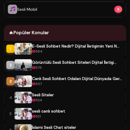
Sesli Mobil
9
🔥
Popüler Konular
E-Sesli Sohbet Nedir? Dijital İletişimin Yeni N...
1
584
Görüntülü Sesli Sohbet Siteleri Dijital İletişi...
2
575
Canlı Sesli Sohbet Odaları Dijital Dünyada Ger...
3
557
Sesli Siteler
4
524
sesli canlı sohbet
5
521
İslami Sesli Chat siteler