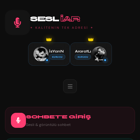
SESL
IAR
✦ KALİTENİN TEK ADRESİ ✦
👑
👑
İsYanN
AraratLı
KURUCU
KURUCU
SOHBET'E GİRİŞ
Sesli & görüntülü sohbet