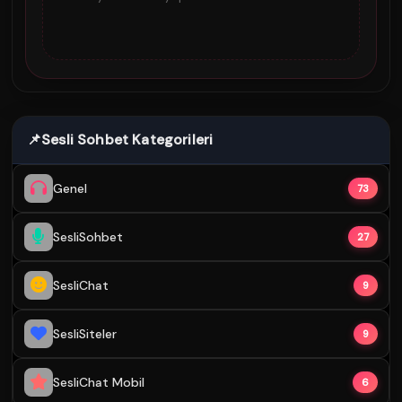
📌
Sesli Sohbet Kategorileri
Genel
73
SesliSohbet
27
SesliChat
9
SesliSiteler
9
SesliChat Mobil
6