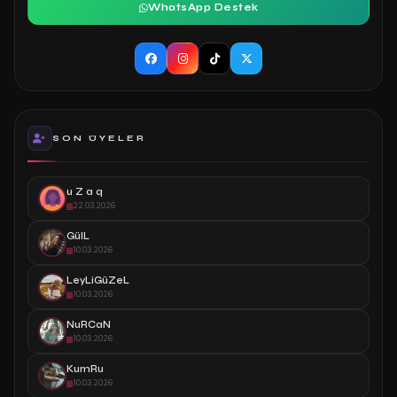
WhatsApp Destek
SON ÜYELER
u Z a q
22.03.2026
GülL
10.03.2026
LeyLiGüZeL
10.03.2026
NuRCaN
10.03.2026
KumRu
10.03.2026